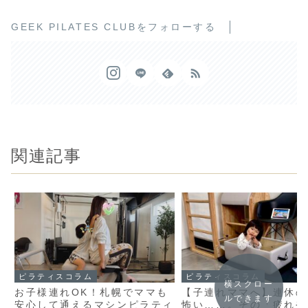
GEEK PILATES CLUBをフォローする
関連記事
ピラティスコラム
ピラティスコラム
横スクロー
お子様連れOK！札幌でママも
【子連れママへ】連休の
ルできます
安心して通えるマシンピラティ
怖い……。その「疲れや