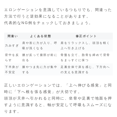
エロンゲーションを意識しているつもりでも、間違った
方法で行うと逆効果になることがあります。
代表的なNG例をチェックしておきましょう。
間違い
よくある状態
修正ポイント
肩や首に力が入り、呼
肩をリラックスし、頭頂を軽く
力みすぎ
吸が浅くなる
上へ引き上げる
背中を反
腰が反って腹部が前に
骨盤を立て、肋骨を締めて背骨
らす
出る
をまっすぐに保つ
下半身が
膝やつま先に力が集中
足裏全体で床を感じ、下方向へ
不安定
する
の支えを意識する
正しいエロンゲーションでは、「上へ伸びる感覚」と同
時に「下へ根を張る感覚」が大切です。
頭頂が天井へ引かれると同時に、坐骨や足裏で地面を押
すように意識すると、軸が安定して呼吸もスムーズにな
ります。