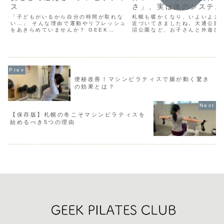
ス
さ」、実は体のシステム
かも？
「子どもがいるから自分の時間が取れな
札幌も暖かくなり、いよいよ大
い…」 そんな理由で運動やリフレッシュ
近づいてきましたね。大通公園
をあきらめていませんか？ GEEK
沼公園など、お子さんと外遊び
PILATES CLUB*では、小さなお子様
が楽しみな反面、こんな不安を
連れのママたちも安心して通えるよう、
ませんか？ 「ちょっと走っただ
お子様同伴でのレッスン参加を受け付け
上がる」 「以前はもっと動けた
ています。 な...
に、翌日の疲労感が凄...
便秘改善！マシンピラティスで腸が動く驚き
の効果とは？
【保存版】札幌の冬こそマシンピラティスを
始めるべき5つの理由