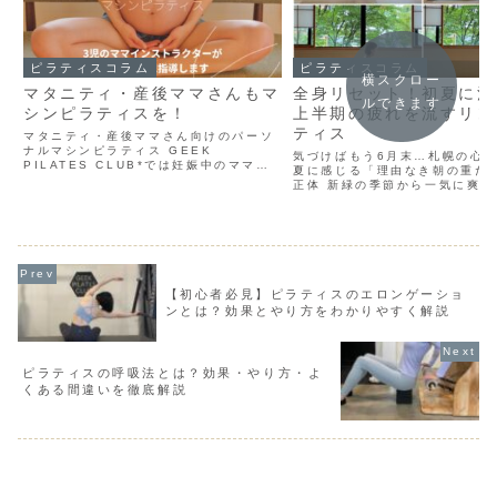
ピラティスコラム
ピラティスコラム
横スクロー
マタニティ・産後ママさんもマ
全身リセット！初夏に溜
ルできます
シンピラティスを！
上半期の疲れを流すリン
ティス
マタニティ・産後ママさん向けのパーソ
ナルマシンピラティス GEEK
気づけばもう6月末…札幌の心
PILATES CLUB*では妊娠中のママさ
夏に感じる「理由なき朝の重だ
んや産後ママさんさん向けのパーソナル
正体 新緑の季節から一気に爽や
マシンピラティスレッスンも行っていま
へと移り変わる6月の札幌。大
す。 産前産後のママさんたちの指導をす
よさこいソーラン祭りが過ぎ、
るのは、もちろん3...
宮の例祭が終わると、いよいよ
夏の気配が近づいてきま...
【初心者必見】ピラティスのエロンゲーショ
ンとは？効果とやり方をわかりやすく解説
ピラティスの呼吸法とは？効果・やり方・よ
くある間違いを徹底解説