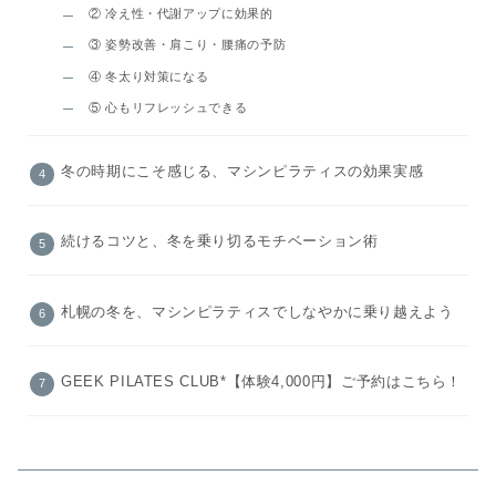
② 冷え性・代謝アップに効果的
③ 姿勢改善・肩こり・腰痛の予防
④ 冬太り対策になる
⑤ 心もリフレッシュできる
冬の時期にこそ感じる、マシンピラティスの効果実感
続けるコツと、冬を乗り切るモチベーション術
札幌の冬を、マシンピラティスでしなやかに乗り越えよう
GEEK PILATES CLUB*【体験4,000円】ご予約はこちら！